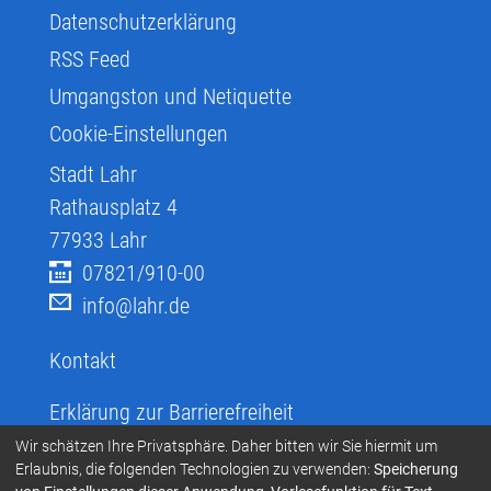
Datenschutzerklärung
RSS Feed
Umgangston und Netiquette
Cookie-Einstellungen
Stadt Lahr
Rathausplatz 4
77933
Lahr
07821/910-00
info@lahr.de
Kontakt
Erklärung zur Barrierefreiheit
Infos zur Barrierefreiheit
Wir schätzen Ihre Privatsphäre. Daher bitten wir Sie hiermit um
Erlaubnis, die folgenden Technologien zu verwenden:
Speicherung
Infos in leichter Sprache