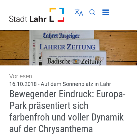
Direkt zur Navigation springen
Direkt zum Inhalt springen
Menü schließen
Sprache wählen
Seiten-Suche abschic
Vorlesen
16.10.2018 - Auf dem Sonnenplatz in Lahr
Bewegender Eindruck: Europa-
Park präsentiert sich
farbenfroh und voller Dynamik
auf der Chrysanthema