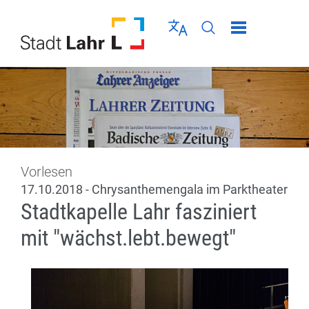
Direkt zur Navigation springen
Direkt zum Inhalt springen
Menü schließen
Sprache wählen
Seiten-Suche abschic
Vorlesen
17.10.2018 - Chrysanthemengala im Parktheater
Stadtkapelle Lahr fasziniert
mit "wächst.lebt.bewegt"