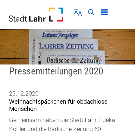
Direkt zur Navigation springen
Direkt zum Inhalt springen
Menü schließen
Sprache wählen
Seiten-Suche abschic
Pressemitteilungen 2020
23.12.2020
Weihnachtspäckchen für obdachlose
Menschen
Gemeinsam haben die Stadt Lahr, Edeka
Kohler und die Badische Zeitung 60