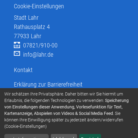
Cookie-Einstellungen
Stadt Lahr
Rathausplatz 4
77933
Lahr
07821/910-00
info@lahr.de
Kontakt
Erklärung zur Barrierefreiheit
Infos zur Barrierefreiheit
Wir schätzen Ihre Privatsphäre. Daher bitten wir Sie hiermit um
Erlaubnis, die folgenden Technologien zu verwenden:
Speicherung
Infos in leichter Sprache
von Einstellungen dieser Anwendung, Vorlesefunktion für Text,
Kartenanzeige, Abspielen von Videos & Social Media Feed
. Sie
Infos zur Gebärdensprache
können Ihre Einwilligung später zu jederzeit ändern/widerrufen
Übersetzen und Vorlesen
(Cookie-Einstellungen)