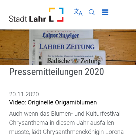
Direkt zur Navigation springen
Direkt zum Inhalt springen
Menü schließen
Sprache wählen
Seiten-Suche abschic
Pressemitteilungen 2020
20.11.2020
Video: Originelle Origamiblumen
Auch wenn das Blumen- und Kulturfestival
Chrysanthema in diesem Jahr ausfallen
musste, lädt Chrysanthmenekönigin Lorena