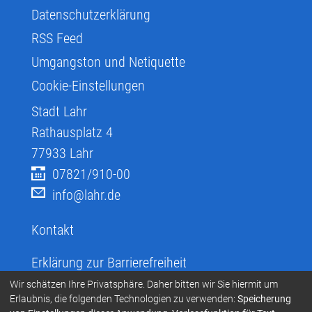
Datenschutzerklärung
RSS Feed
Umgangston und Netiquette
Cookie-Einstellungen
Stadt Lahr
Rathausplatz 4
77933
Lahr
07821/910-00
info@lahr.de
Kontakt
Erklärung zur Barrierefreiheit
Infos zur Barrierefreiheit
Wir schätzen Ihre Privatsphäre. Daher bitten wir Sie hiermit um
Erlaubnis, die folgenden Technologien zu verwenden:
Speicherung
Infos in leichter Sprache