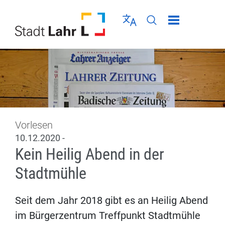
Direkt zur Navigation springen
Direkt zum Inhalt springen
Menü schließen
Sprache wählen
Seiten-Suche abschic
Vorlesen
10.12.2020 -
Kein Heilig Abend in der
Stadtmühle
Seit dem Jahr 2018 gibt es an Heilig Abend
im Bürgerzentrum Treffpunkt Stadtmühle