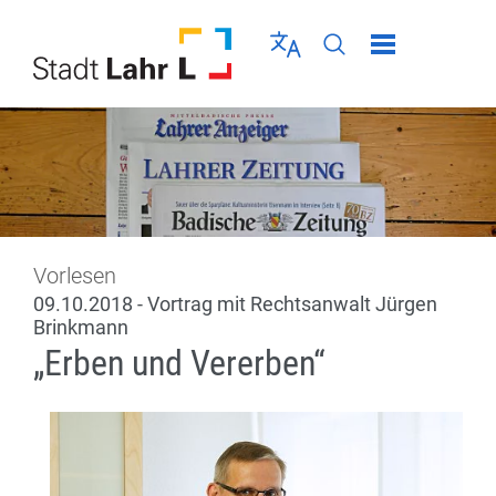
Direkt zur Navigation springen
Direkt zum Inhalt springen
Menü schließen
Sprache wählen
Seiten-Suche abschic
Vorlesen
09.10.2018 - Vortrag mit Rechtsanwalt Jürgen
Brinkmann
„Erben und Vererben“