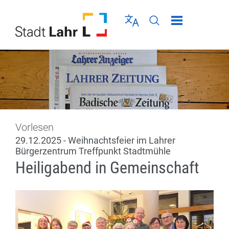
Direkt zur Navigation springen
Direkt zum Inhalt springen
Menü schließen
Sprache wählen
Seiten-Suche abschic
Vorlesen
29.12.2025 - Weihnachtsfeier im Lahrer
Bürgerzentrum Treffpunkt Stadtmühle
Heiligabend in Gemeinschaft