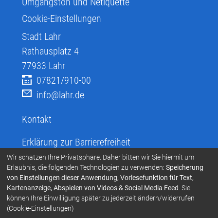
Umgangston und Netiquette
Cookie-Einstellungen
Stadt Lahr
Rathausplatz 4
77933
Lahr
07821/910-00
info@lahr.de
Kontakt
Erklärung zur Barrierefreiheit
Infos zur Barrierefreiheit
Wir schätzen Ihre Privatsphäre. Daher bitten wir Sie hiermit um
Erlaubnis, die folgenden Technologien zu verwenden:
Speicherung
Infos in leichter Sprache
von Einstellungen dieser Anwendung, Vorlesefunktion für Text,
Kartenanzeige, Abspielen von Videos & Social Media Feed
. Sie
Infos zur Gebärdensprache
können Ihre Einwilligung später zu jederzeit ändern/widerrufen
Übersetzen und Vorlesen
(Cookie-Einstellungen)