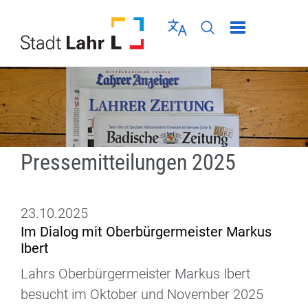
Direkt zur Navigation springen
Direkt zum Inhalt springen
Menü schließen
Sprache wählen
Seiten-Suche abschic
Pressemitteilungen 2025
23.10.2025
Im Dialog mit Oberbürgermeister Markus
Ibert
Lahrs Oberbürgermeister Markus Ibert
besucht im Oktober und November 2025