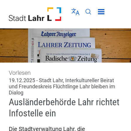
Direkt zur Navigation springen
Direkt zum Inhalt springen
Menü schließen
Sprache wählen
Seiten-Suche abschic
Vorlesen
19.12.2025 - Stadt Lahr, Interkultureller Beirat
und Freundeskreis Flüchtlinge Lahr bleiben im
Dialog
Ausländerbehörde Lahr richtet
Infostelle ein
Die Stadtverwaltung Lahr, die