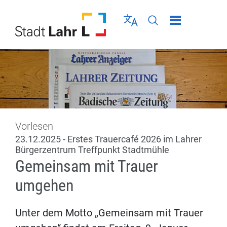
Direkt zur Navigation springen
Direkt zum Inhalt springen
Menü schließen
Sprache wählen
Seiten-Suche abschic
Vorlesen
23.12.2025 - Erstes Trauercafé 2026 im Lahrer
Bürgerzentrum Treffpunkt Stadtmühle
Gemeinsam mit Trauer
umgehen
Unter dem Motto „Gemeinsam mit Trauer