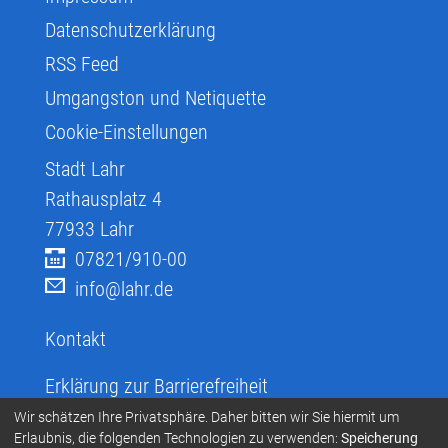
Datenschutzerklärung
RSS Feed
Umgangston und Netiquette
Cookie-Einstellungen
Stadt Lahr
Rathausplatz 4
77933
Lahr
07821/910-00
info@lahr.de
Kontakt
Erklärung zur Barrierefreiheit
Infos zur Barrierefreiheit
Wir schätzen Ihre Privatsphäre. Daher bitten wir Sie hiermit um
Erlaubnis, die folgenden Technologien zu verwenden:
Speicherung