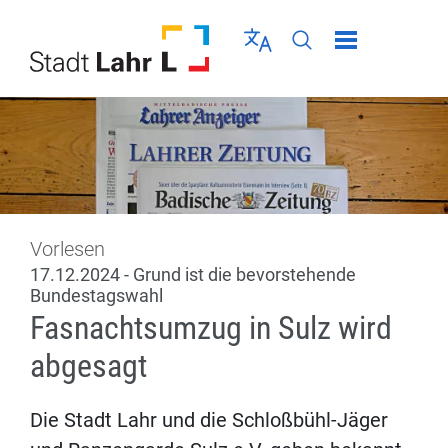
Direkt zur Navigation springen
Direkt zum Inhalt springen
Menü schließen
Sprache wählen
Seiten-Suche abschic
Vorlesen
17.12.2024 - Grund ist die bevorstehende
Bundestagswahl
Fasnachtsumzug in Sulz wird
abgesagt
Die Stadt Lahr und die Schloßbühl-Jäger