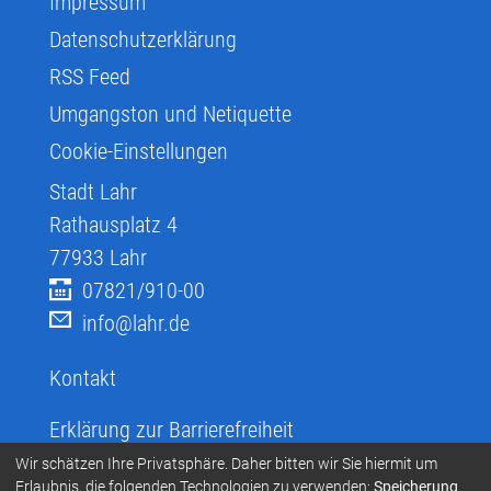
Impressum
Datenschutzerklärung
RSS Feed
Umgangston und Netiquette
Cookie-Einstellungen
Stadt Lahr
Rathausplatz 4
77933
Lahr
07821/910-00
info@lahr.de
Kontakt
Erklärung zur Barrierefreiheit
Infos zur Barrierefreiheit
Wir schätzen Ihre Privatsphäre. Daher bitten wir Sie hiermit um
Erlaubnis, die folgenden Technologien zu verwenden:
Speicherung