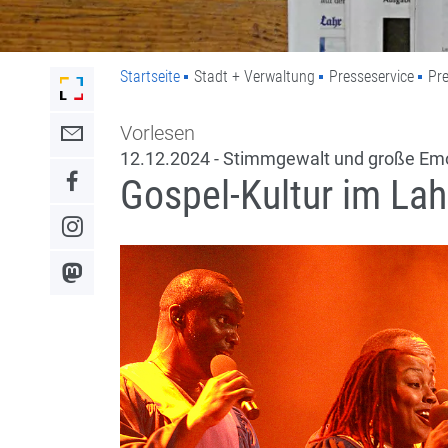
Startseite
Stadt + Verwaltung
Presseservice
Pre
Link zur Startseite der Stadt Lahr
Vorlesen
Link zum Kontaktformular
12.12.2024 - Stimmgewalt und große Em
Gospel-Kultur im Lah
Link zum Facebook-Auftritt
Link zum Instagram-Auftritt
Link zum Mastodon-Kanal