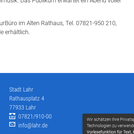
lmusik. Das Publikum erwartet ein Abend voller
urBüro im Alten Rathaus, Tel. 07821-950 210,
e erhältlich.
Stadt Lahr
Rathausplatz 4
77933
Lahr
07821/910-00
Wir schätzen Ihre Privats
info@lahr.de
Technologien zu verwend
Vorlesefunktion für Text,