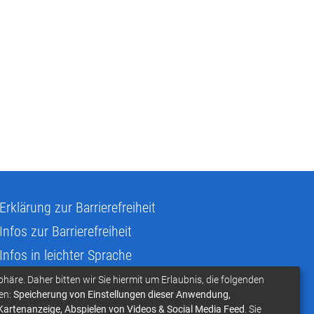
Erklärung zur Barrierefreiheit
Infos zur Barrierefreiheit
Infos in leichter Sprache
Infos zur Gebärdensprache
phäre. Daher bitten wir Sie hiermit um Erlaubnis, die folgenden
en:
Speicherung von Einstellungen dieser Anwendung,
Übersetzen und Vorlesen
 Kartenanzeige, Abspielen von Videos & Social Media Feed
. Sie