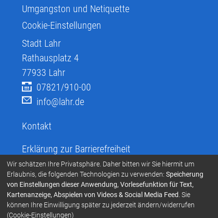
Umgangston und Netiquette
Cookie-Einstellungen
Stadt Lahr
Rathausplatz 4
77933
Lahr
07821/910-00
info@lahr.de
Kontakt
Erklärung zur Barrierefreiheit
Infos zur Barrierefreiheit
Wir schätzen Ihre Privatsphäre. Daher bitten wir Sie hiermit um
Erlaubnis, die folgenden Technologien zu verwenden:
Speicherung
Infos in leichter Sprache
von Einstellungen dieser Anwendung, Vorlesefunktion für Text,
Kartenanzeige, Abspielen von Videos & Social Media Feed
. Sie
Infos zur Gebärdensprache
können Ihre Einwilligung später zu jederzeit ändern/widerrufen
Übersetzen und Vorlesen
(Cookie-Einstellungen)