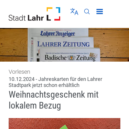
Direkt zur Navigation springen
Direkt zum Inhalt springen
Menü schließen
Sprache wählen
Seiten-Suche abschic
Vorlesen
10.12.2024 - Jahreskarten für den Lahrer
Stadtpark jetzt schon erhältlich
Weihnachtsgeschenk mit
lokalem Bezug