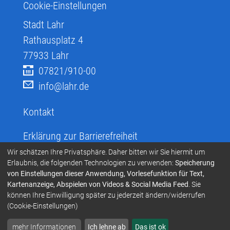
Cookie-Einstellungen
Stadt Lahr
Rathausplatz 4
77933
Lahr
07821/910-00
info@lahr.de
Kontakt
Erklärung zur Barrierefreiheit
Infos zur Barrierefreiheit
Wir schätzen Ihre Privatsphäre. Daher bitten wir Sie hiermit um
Erlaubnis, die folgenden Technologien zu verwenden:
Speicherung
Infos in leichter Sprache
von Einstellungen dieser Anwendung, Vorlesefunktion für Text,
Kartenanzeige, Abspielen von Videos & Social Media Feed
. Sie
Infos zur Gebärdensprache
können Ihre Einwilligung später zu jederzeit ändern/widerrufen
Übersetzen und Vorlesen
(Cookie-Einstellungen)
mehr Informationen
Ich lehne ab
Das ist ok