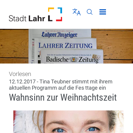
Direkt zur Navigation springen
Direkt zum Inhalt springen
Menü schließen
Sprache wählen
Seiten-Suche abschic
Vorlesen
12.12.2017 - Tina Teubner stimmt mit ihrem
aktuellen Programm auf die Fes ttage ein
Wahnsinn zur Weihnachtszeit