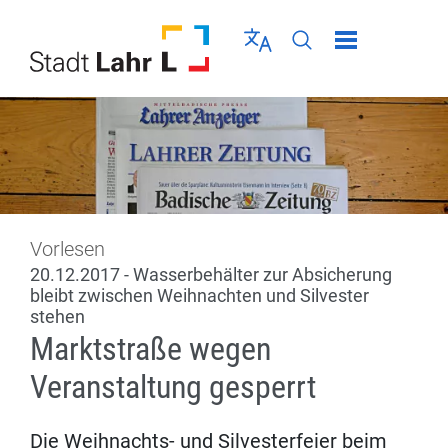
Direkt zur Navigation springen
Direkt zum Inhalt springen
Menü schließen
Sprache wählen
Seiten-Suche abschic
Vorlesen
20.12.2017 - Wasserbehälter zur Absicherung
bleibt zwischen Weihnachten und Silvester
stehen
Marktstraße wegen
Veranstaltung gesperrt
Die Weihnachts- und Silvesterfeier beim