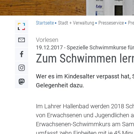
Startseite
Stadt + Verwaltung
Presseservice
Pre
Link zur Startseite der Stadt Lahr
Vorlesen
Link zum Kontaktformular
19.12.2017 - Spezielle Schwimmkurse fü
Zum Schwimmen lerne
Link zum Facebook-Auftritt
Link zum Instagram-Auftritt
Wer es im Kindesalter verpasst hat,
Link zum Mastodon-Kanal
Gelegenheit dazu.
Im Lahrer Hallenbad werden 2018 Sch
von Erwachsenen und Jugendlichen aus
Erwachsenen-Schwimmkurs am Samstag
umfasst zehn Einheiten mit je 45 Min