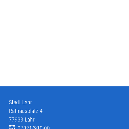
Stadt Lahr
Rathausplatz 4
77933
Lahr
07821/910-00