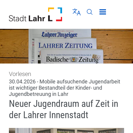
Direkt zur Navigation springen
Direkt zum Inhalt springen
Menü schließen
Sprache wählen
Seiten-Suche abschic
Vorlesen
30.04.2026 - Mobile aufsuchende Jugendarbeit
ist wichtiger Bestandteil der Kinder- und
Jugendbetreuung in Lahr
Neuer Jugendraum auf Zeit in
der Lahrer Innenstadt