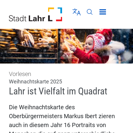
Direkt zur Navigation springen
Direkt zum Inhalt springen
Menü schließen
Sprache wählen
Seiten-Suche abschic
Vorlesen
Weihnachtskarte 2025
Lahr ist Vielfalt im Quadrat
Die Weihnachtskarte des
Oberbürgermeisters Markus Ibert zieren
auch in diesem Jahr 16 Portraits von