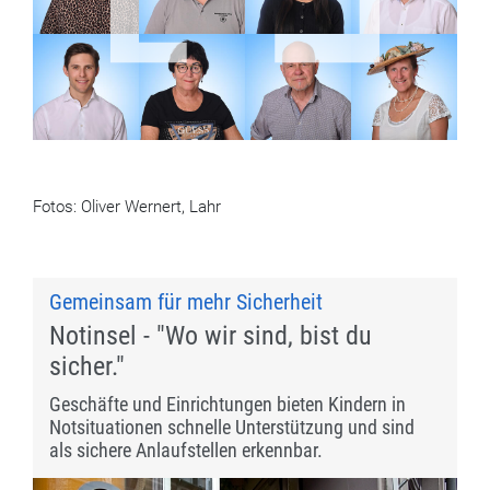
Jonas Kenk
Valerie Hübner
Helmut Dold
Birgit König
Dr. Johannes
Enza Geiger
Enrico Nuvolin
Alisa Krieger
Mette
Fotos: Oliver Wernert, Lahr
Dr. Maximilian
Kohler
Renate Hofsäß
Heinz Siebold
Renate Link
Gemeinsam für mehr Sicherheit
Notinsel - "Wo wir sind, bist du
sicher."
Geschäfte und Einrichtungen bieten Kindern in
Notsituationen schnelle Unterstützung und sind
als sichere Anlaufstellen erkennbar.