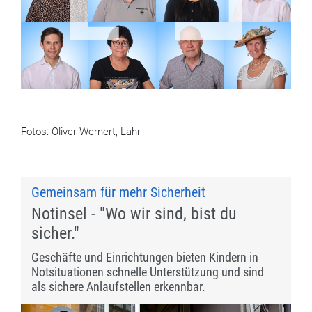
Jonas Kenk
Valerie Hübner
Helmut Dold
Birgit König
Dr. Johannes
Enza Geiger
Enrico Nuvolin
Alisa Krieger
Mette
Fotos: Oliver Wernert, Lahr
Dr. Maximilian
Kohler
Renate Hofsäß
Heinz Siebold
Renate Link
Gemeinsam für mehr Sicherheit
Notinsel - "Wo wir sind, bist du
sicher."
Geschäfte und Einrichtungen bieten Kindern in
Notsituationen schnelle Unterstützung und sind
als sichere Anlaufstellen erkennbar.