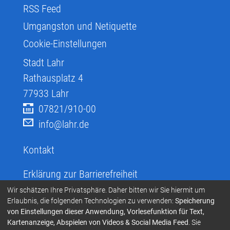
RSS Feed
Umgangston und Netiquette
Cookie-Einstellungen
Stadt Lahr
Rathausplatz 4
77933
Lahr
07821/910-00
info@lahr.de
Kontakt
Erklärung zur Barrierefreiheit
Infos zur Barrierefreiheit
Wir schätzen Ihre Privatsphäre. Daher bitten wir Sie hiermit um
Erlaubnis, die folgenden Technologien zu verwenden:
Speicherung
Infos in leichter Sprache
von Einstellungen dieser Anwendung, Vorlesefunktion für Text,
Kartenanzeige, Abspielen von Videos & Social Media Feed
. Sie
Infos zur Gebärdensprache