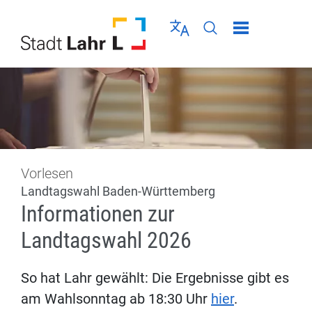
Direkt zur Navigation springen
Direkt zum Inhalt springen
Menü schließen
Sprache wählen
Seiten-Suche abschic
Vorlesen
Landtagswahl Baden-Württemberg
Informationen zur
Landtagswahl 2026
So hat Lahr gewählt: Die Ergebnisse gibt es
am Wahlsonntag ab 18:30 Uhr
hier
.