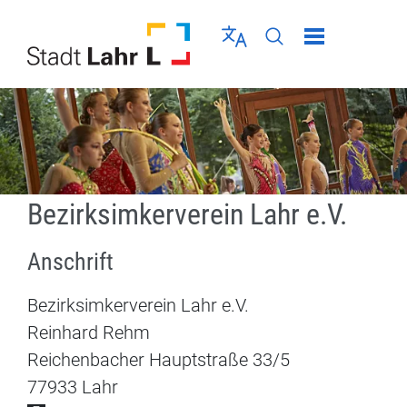
Direkt zur Navigation springen
Direkt zum Inhalt springen
Menü schließen
Sprache wählen
Seiten-Suche abschic
Bezirksimkerverein Lahr e.V.
Anschrift
Bezirksimkerverein Lahr e.V.
Reinhard Rehm
Reichenbacher Hauptstraße
33/5
77933
Lahr