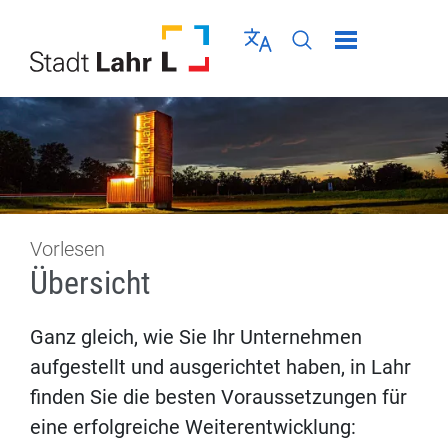
Direkt zur Navigation springen
Direkt zum Inhalt springen
Menü schließen
Sprache wählen
Seiten-Suche abschic
Vorlesen
Übersicht
Ganz gleich, wie Sie Ihr Unternehmen
aufgestellt und ausgerichtet haben, in Lahr
finden Sie die besten Voraussetzungen für
eine erfolgreiche Weiterentwicklung: