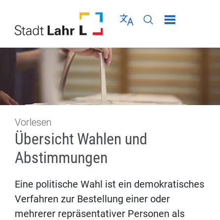
Direkt zur Navigation springen
Direkt zum Inhalt springen
Menü schließen
Sprache wählen
Seiten-Suche abschic
Vorlesen
Übersicht Wahlen und
Abstimmungen
Eine politische Wahl ist ein demokratisches
Verfahren zur Bestellung einer oder
mehrerer repräsentativer Personen als