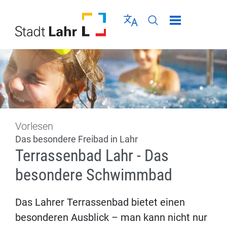
Direkt zur Navigation springen
Direkt zum Inhalt springen
Menü schließen
Sprache wählen
Seiten-Suche abschic
Vorlesen
Das besondere Freibad in Lahr
Terrassenbad Lahr - Das
besondere Schwimmbad
Das Lahrer Terrassenbad bietet einen
besonderen Ausblick – man kann nicht nur