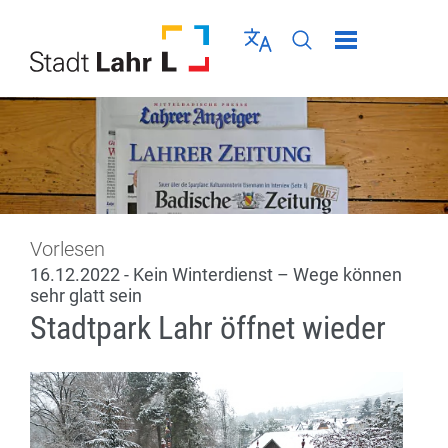
Direkt zur Navigation springen
Direkt zum Inhalt springen
Menü schließen
Sprache wählen
Seiten-Suche abschic
Vorlesen
16.12.2022 - Kein Winterdienst – Wege können
sehr glatt sein
Stadtpark Lahr öffnet wieder