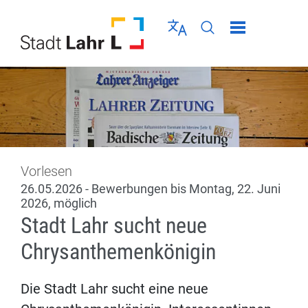
Direkt zur Navigation springen
Direkt zum Inhalt springen
Menü schließen
Sprache wählen
Seiten-Suche abschic
Vorlesen
26.05.2026 - Bewerbungen bis Montag, 22. Juni
2026, möglich
Stadt Lahr sucht neue
Chrysanthemenkönigin
Die Stadt Lahr sucht eine neue