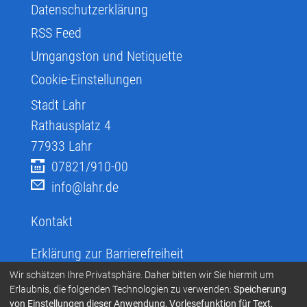
Datenschutzerklärung
RSS Feed
Umgangston und Netiquette
Cookie-Einstellungen
Stadt Lahr
Rathausplatz 4
77933
Lahr
07821/910-00
info@lahr.de
Kontakt
Erklärung zur Barrierefreiheit
Infos zur Barrierefreiheit
Wir schätzen Ihre Privatsphäre. Daher bitten wir Sie hiermit um
Erlaubnis, die folgenden Technologien zu verwenden:
Speicherung
Infos in leichter Sprache
von Einstellungen dieser Anwendung, Vorlesefunktion für Text,