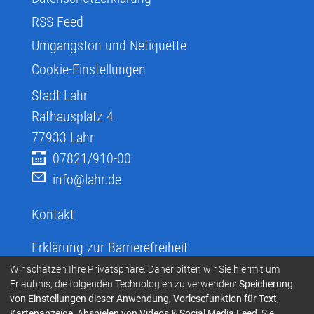
RSS Feed
Umgangston und Netiquette
Cookie-Einstellungen
Stadt Lahr
Rathausplatz 4
77933
Lahr
07821/910-00
info@lahr.de
Kontakt
Erklärung zur Barrierefreiheit
Infos zur Barrierefreiheit
Wir schätzen Ihre Privatsphäre. Daher bitten wir Sie hiermit um
Erlaubnis, die folgenden Technologien zu verwenden:
Speicherung
Infos in leichter Sprache
von Einstellungen dieser Anwendung, Vorlesefunktion für Text,
Kartenanzeige, Abspielen von Videos & Social Media Feed
. Sie