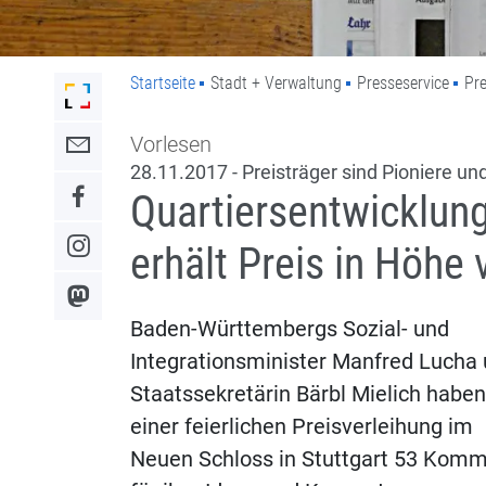
Startseite
Stadt + Verwaltung
Presseservice
Pre
Link zur Startseite der Stadt Lahr
Vorlesen
Link zum Kontaktformular
28.11.2017 - Preisträger sind Pioniere u
Quartiersentwicklung
Link zum Facebook-Auftritt
erhält Preis in Höhe
Link zum Instagram-Auftritt
Link zum Mastodon-Kanal
Baden-Württembergs Sozial- und
Integrationsminister Manfred Lucha
Staatssekretärin Bärbl Mielich haben
einer feierlichen Preisverleihung im
Neuen Schloss in Stuttgart 53 Kom