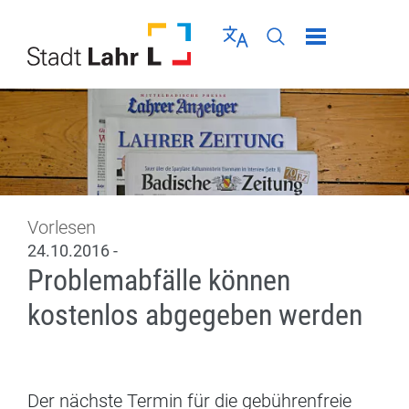
Direkt zur Navigation springen
Direkt zum Inhalt springen
Menü schließen
Sprache wählen
Seiten-Suche abschic
Vorlesen
24.10.2016 -
Problemabfälle können
kostenlos abgegeben werden
Der nächste Termin für die gebührenfreie