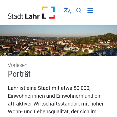
Direkt zur Navigation springen
Direkt zum Inhalt springen
Menü schließen
Sprache wählen
Seiten-Suche abschic
Vorlesen
Porträt
Lahr ist eine Stadt mit etwa 50 000;
Einwohnerinnen und Einwohnern und ein
attraktiver Wirtschaftsstandort mit hoher
Wohn- und Lebensqualität, der sich im