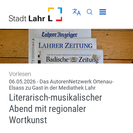
Direkt zur Navigation springen
Direkt zum Inhalt springen
Menü schließen
Sprache wählen
Seiten-Suche abschic
Vorlesen
06.05.2026 - Das AutorenNetzwerk Ortenau-
Elsass zu Gast in der Mediathek Lahr
Literarisch-musikalischer
Abend mit regionaler
Wortkunst