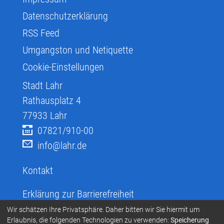
Datenschutzerklärung
RSS Feed
Umgangston und Netiquette
Cookie-Einstellungen
Stadt Lahr
Rathausplatz 4
77933
Lahr
07821/910-00
info@lahr.de
Kontakt
Erklärung zur Barrierefreiheit
Infos zur Barrierefreiheit
Wir schätzen Ihre Privatsphäre. Daher bitten wir Sie hiermit um
Erlaubnis, die folgenden Technologien zu verwenden:
Speicherung