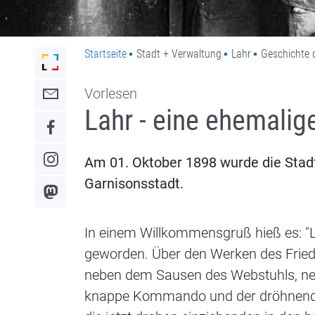
Startseite
Stadt + Verwaltung
Lahr
Geschichte 
Link zur Startseite der Stadt Lahr
Vorlesen
Link zum Kontaktformular
Lahr - eine ehemalig
Link zum Facebook-Auftritt
Am 01. Oktober 1898 wurde die Stad
Link zum Instagram-Auftritt
Garnisonsstadt.
Link zum Mastodon-Kanal
In einem Willkommensgruß hieß es: "La
geworden. Über den Werken des Friede
neben dem Sausen des Webstuhls, ne
knappe Kommando und der dröhnende S