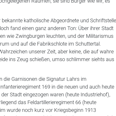
hochgelegenen Räumen, sie sind Bürger wie wir, es
 bekannte katholische Abgeordnete und Schriftstelle
doch fand einen ganz anderen Ton: Über ihrer Stadt
en wie Zwingburgen leuchten, und der Militarismus
rum und auf die Fabrikschlote im Schuttertal.
ahrzeichen unserer Zeit, aber keine, die auf wahre
eide ins Zeug schießen, umso schlimmer siehts aus
n die Garnisonen die Signatur Lahrs im
nfanterieregiment 169 in die neuen und auch heute
er Stadt eingezogen waren (heute Industriehof),
liegend das Feldartillerieregiment 66 (heute
eim wurde noch kurz vor Kriegsbeginn 1913