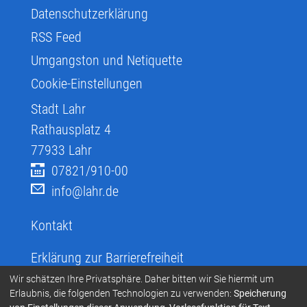
Datenschutzerklärung
RSS Feed
Umgangston und Netiquette
Cookie-Einstellungen
Stadt Lahr
Rathausplatz 4
77933
Lahr
07821/910-00
info@lahr.de
Kontakt
Erklärung zur Barrierefreiheit
Infos zur Barrierefreiheit
Wir schätzen Ihre Privatsphäre. Daher bitten wir Sie hiermit um
Erlaubnis, die folgenden Technologien zu verwenden:
Speicherung
Infos in leichter Sprache