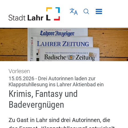
Direkt zur Navigation springen
Direkt zum Inhalt springen
Menü schließen
Sprache wählen
Seiten-Suche abschic
Vorlesen
15.05.2026 - Drei Autorinnen laden zur
Klappstuhllesung ins Lahrer Aktienbad ein
Krimis, Fantasy und
Badevergnügen
Zu Gast in Lahr sind drei Autorinnen, die