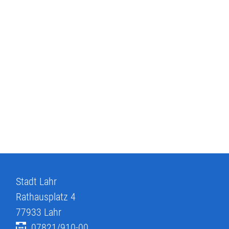
Stadt Lahr
Rathausplatz 4
77933
Lahr
07821/910-00