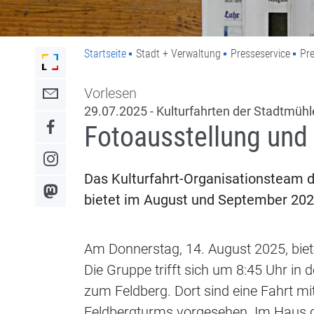
Startseite
Stadt + Verwaltung
Presseservice
Pre
Link zur Startseite der Stadt Lahr
Vorlesen
Link zum Kontaktformular
29.07.2025 - Kulturfahrten der Stadtmü
Fotoausstellung und
Link zum Facebook-Auftritt
Link zum Instagram-Auftritt
Das Kulturfahrt-Organisationsteam 
Link zum Mastodon-Kanal
bietet im August und September 2025
Am Donnerstag, 14. August 2025, bie
Die Gruppe trifft sich um 8:45 Uhr in
zum Feldberg. Dort sind eine Fahrt m
Feldbergturms vorgesehen. Im Haus d