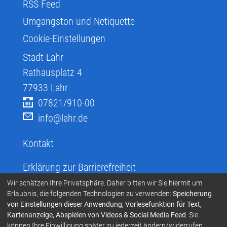
RSS Feed
Umgangston und Netiquette
Cookie-Einstellungen
Stadt Lahr
Rathausplatz 4
77933
Lahr
07821/910-00
info@lahr.de
Kontakt
Erklärung zur Barrierefreiheit
Infos zur Barrierefreiheit
Wir schätzen Ihre Privatsphäre. Daher bitten wir Sie hiermit um
Erlaubnis, die folgenden Technologien zu verwenden:
Speicherung
Infos in leichter Sprache
von Einstellungen dieser Anwendung, Vorlesefunktion für Text,
Kartenanzeige, Abspielen von Videos & Social Media Feed
. Sie
Infos zur Gebärdensprache
können Ihre Einwilligung später zu jederzeit ändern/widerrufen