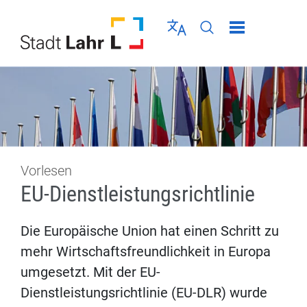
Direkt zur Navigation springen
Direkt zum Inhalt springen
Menü schließen
Sprache wählen
Seiten-Suche abschic
Vorlesen
EU-Dienstleistungsrichtlinie
Die Europäische Union hat einen Schritt zu
mehr Wirtschaftsfreundlichkeit in Europa
umgesetzt. Mit der EU-
Dienstleistungsrichtlinie (EU-DLR) wurde