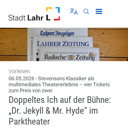
Direkt zur Navigation springen
Direkt zum Inhalt springen
Menü schließen
Sprache wählen
Seiten-Suche abschic
Vorlesen
06.05.2026 - Stevensons Klassiker als
multimediales Theatererlebnis – vier Tickets
zum Preis von zwei
Doppeltes Ich auf der Bühne:
„Dr. Jekyll & Mr. Hyde“ im
Parktheater