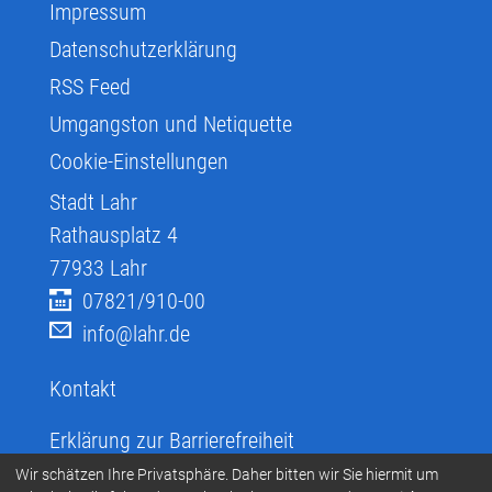
Impressum
Datenschutzerklärung
RSS Feed
Umgangston und Netiquette
Cookie-Einstellungen
Stadt Lahr
Rathausplatz 4
77933
Lahr
07821/910-00
info@lahr.de
Kontakt
Erklärung zur Barrierefreiheit
Infos zur Barrierefreiheit
Wir schätzen Ihre Privatsphäre. Daher bitten wir Sie hiermit um