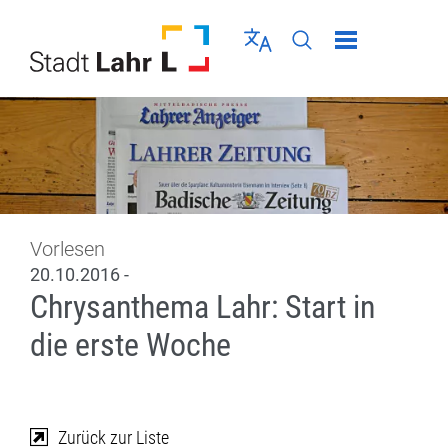
Direkt zur Navigation springen
Direkt zum Inhalt springen
Menü schließen
Sprache wählen
Seiten-Suche abschic
Vorlesen
20.10.2016 -
Chrysanthema Lahr: Start in
die erste Woche
Zurück zur Liste