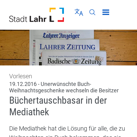
Direkt zur Navigation springen
Direkt zum Inhalt springen
Menü schließen
Sprache wählen
Seiten-Suche abschic
Vorlesen
19.12.2016 - Unerwünschte Buch-
Weihnachtsgeschenke wechseln die Besitzer
Büchertauschbasar in der
Mediathek
Die Mediathek hat die Lösung für alle, die zu