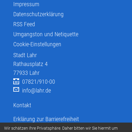
Impressum
Datenschutzerklärung
RSS Feed
Umgangston und Netiquette
Cookie-Einstellungen
Stadt Lahr
Rathausplatz 4
77933
Lahr
07821/910-00
info@lahr.de
Kontakt
Erklärung zur Barrierefreiheit
Infos zur Barrierefreiheit
Wir schätzen Ihre Privatsphäre. Daher bitten wir Sie hiermit um