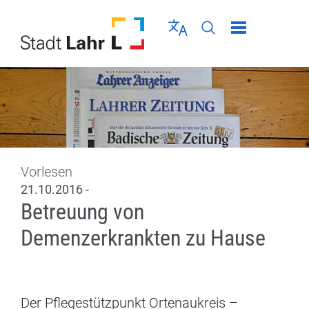
Direkt zur Navigation springen
Direkt zum Inhalt springen
Menü schließen
Sprache wählen
Seiten-Suche abschic
Vorlesen
21.10.2016 -
Betreuung von
Demenzerkrankten zu Hause
Der Pflegestützpunkt Ortenaukreis –