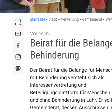
Startseite
Stadt + Verwaltung
Gemeinderat
Wei
Link zur Startseite der Stadt Lahr
Vorlesen
Link zum Kontaktformular
Beirat für die Belan
Link zum Facebook-Auftritt
Behinderung
Link zum Instagram-Auftritt
Der Beirat für die Belange für Mensc
Link zum Mastodon-Kanal
mit Behinderung versteht sich als
Interessenvertretung und
Beteiligungsplattform für Menschen 
und ohne Behinderung in Lahr. Er sol
Gemeinderat, dessen Ausschüsse un