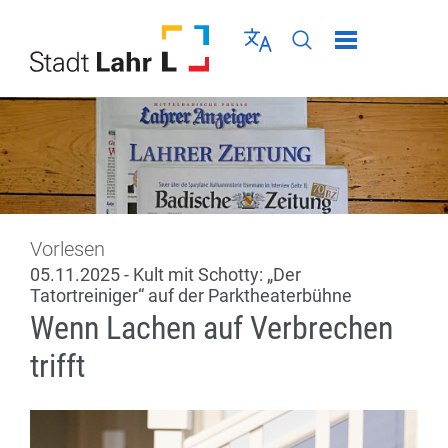
Direkt zur Navigation springen
Direkt zum Inhalt springen
Menü schließen
Sprache wählen
Seiten-Suche abschic
Vorlesen
05.11.2025 - Kult mit Schotty: „Der
Tatortreiniger“ auf der Parktheaterbühne
Wenn Lachen auf Verbrechen
trifft