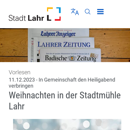
Direkt zur Navigation springen
Direkt zum Inhalt springen
Menü schließen
Sprache wählen
Seiten-Suche abschic
Vorlesen
11.12.2023 - In Gemeinschaft den Heiligabend
verbringen
Weihnachten in der Stadtmühle
Lahr