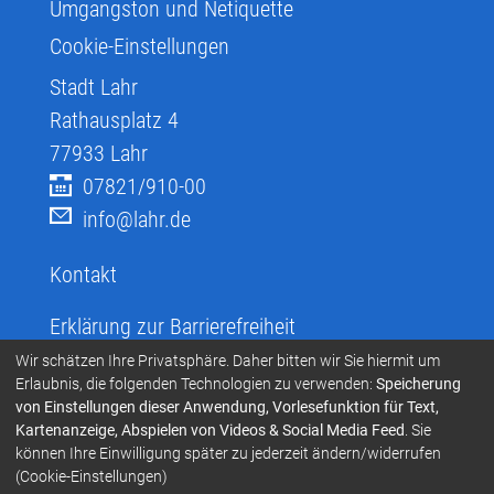
Umgangston und Netiquette
Cookie-Einstellungen
Stadt Lahr
Rathausplatz 4
77933
Lahr
07821/910-00
info@lahr.de
Kontakt
Erklärung zur Barrierefreiheit
Infos zur Barrierefreiheit
Wir schätzen Ihre Privatsphäre. Daher bitten wir Sie hiermit um
Erlaubnis, die folgenden Technologien zu verwenden:
Speicherung
Infos in leichter Sprache
von Einstellungen dieser Anwendung, Vorlesefunktion für Text,
Kartenanzeige, Abspielen von Videos & Social Media Feed
. Sie
Infos zur Gebärdensprache
können Ihre Einwilligung später zu jederzeit ändern/widerrufen
Übersetzen und Vorlesen
(Cookie-Einstellungen)