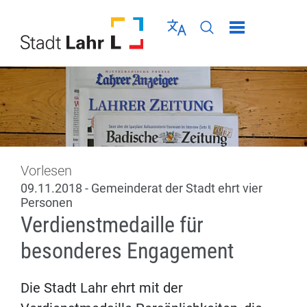
Direkt zur Navigation springen
Direkt zum Inhalt springen
Menü schließen
Sprache wählen
Seiten-Suche abschic
Vorlesen
09.11.2018 - Gemeinderat der Stadt ehrt vier
Personen
Verdienstmedaille für
besonderes Engagement
Die Stadt Lahr ehrt mit der