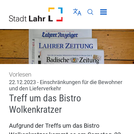
Direkt zur Navigation springen
Direkt zum Inhalt springen
Menü schließen
Sprache wählen
Seiten-Suche abschic
Vorlesen
22.12.2023 - Einschränkungen für die Bewohner
und den Lieferverkehr
Treff um das Bistro
Wolkenkratzer
Aufgrund der Treffs um das Bistro