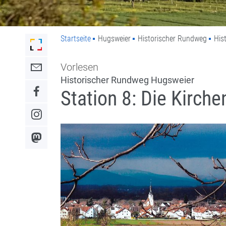
Startseite
Hugsweier
Historischer Rundweg
His
Link zur Startseite der Stadt Lahr
Vorlesen
Link zum Kontaktformular
Historischer Rundweg Hugsweier
Station 8: Die Kirch
Link zum Facebook-Auftritt
Link zum Instagram-Auftritt
Link zum Mastodon-Kanal