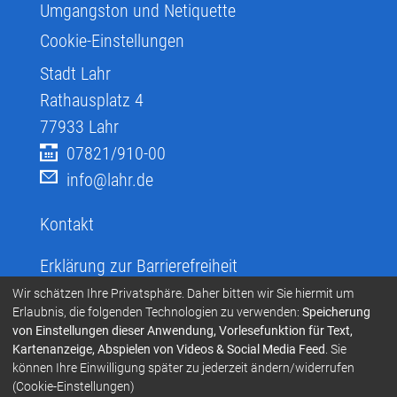
Umgangston und Netiquette
Cookie-Einstellungen
Stadt Lahr
Rathausplatz 4
77933
Lahr
07821/910-00
info@lahr.de
Kontakt
Erklärung zur Barrierefreiheit
Infos zur Barrierefreiheit
Wir schätzen Ihre Privatsphäre. Daher bitten wir Sie hiermit um
Erlaubnis, die folgenden Technologien zu verwenden:
Speicherung
Infos in leichter Sprache
von Einstellungen dieser Anwendung, Vorlesefunktion für Text,
Kartenanzeige, Abspielen von Videos & Social Media Feed
. Sie
Infos zur Gebärdensprache
können Ihre Einwilligung später zu jederzeit ändern/widerrufen
Übersetzen und Vorlesen
(Cookie-Einstellungen)