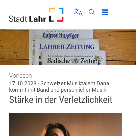
Direkt zur Navigation springen
Direkt zum Inhalt springen
Menü schließen
Sprache wählen
Seiten-Suche abschic
Vorlesen
17.10.2023 - Schweizer Musiktalent Dana
kommt mit Band und persönlicher Musik
Stärke in der Verletzlichkeit