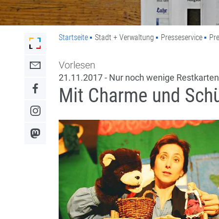
Startseite
Stadt + Verwaltung
Presseservice
Pre
Link zur Startseite der Stadt Lahr
Vorlesen
Link zum Kontaktformular
21.11.2017 - Nur noch wenige Restkarten
Mit Charme und Sch
Link zum Facebook-Auftritt
Link zum Instagram-Auftritt
Link zum Mastodon-Kanal